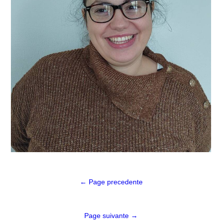
Navigation
← Page precedente
de
l’article
Page suivante →