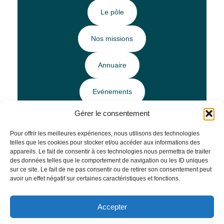
Le pôle
Nos missions
Annuaire
Evénements
Gérer le consentement
Ressources
Pour offrir les meilleures expériences, nous utilisons des technologies
telles que les cookies pour stocker et/ou accéder aux informations des
Horaires et Infos pratiques
appareils. Le fait de consentir à ces technologies nous permettra de traiter
des données telles que le comportement de navigation ou les ID uniques
sur ce site. Le fait de ne pas consentir ou de retirer son consentement peut
avoir un effet négatif sur certaines caractéristiques et fonctions.
Mentions légales
–
Politique de confidentialité
Accepter
Site réalisé par
Agence Tool