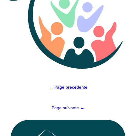
Navigation
← Page precedente
de
l’article
Page suivante →