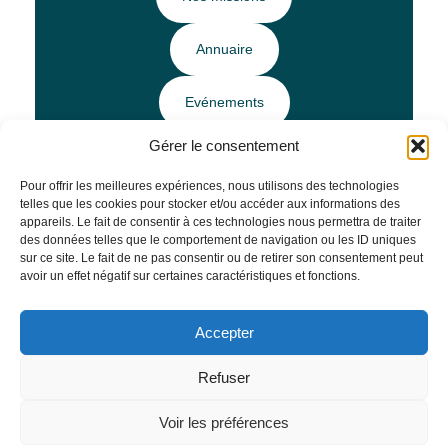
Annuaire
Evénements
Gérer le consentement
Ressources
Pour offrir les meilleures expériences, nous utilisons des technologies
telles que les cookies pour stocker et/ou accéder aux informations des
Horaires et Infos pratiques
appareils. Le fait de consentir à ces technologies nous permettra de traiter
des données telles que le comportement de navigation ou les ID uniques
sur ce site. Le fait de ne pas consentir ou de retirer son consentement peut
avoir un effet négatif sur certaines caractéristiques et fonctions.
Mentions légales
–
Politique de confidentialité
Accepter
Site réalisé par
Agence Tool
Refuser
Voir les préférences
EcoIndex : B à C