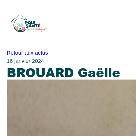
Passer
Retour aux actus
au
16 janvier 2024
BROUARD Gaëlle
contenu