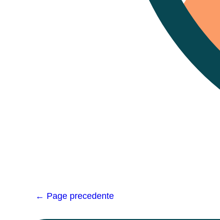
Navigation
de
← Page precedente
l’article