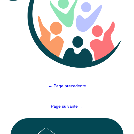
Navigation
← Page precedente
de
l’article
Page suivante →