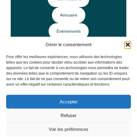
Annuaire
Evénements
Gérer le consentement
Ressources
Pour offrir les meilleures expériences, nous utilisons des technologies
telles que les cookies pour stocker et/ou accéder aux informations des
Horaires et Infos pratiques
appareils. Le fait de consentir à ces technologies nous permettra de traiter
des données telles que le comportement de navigation ou les ID uniques
sur ce site. Le fait de ne pas consentir ou de retirer son consentement peut
avoir un effet négatif sur certaines caractéristiques et fonctions.
Mentions légales
–
Politique de confidentialité
Accepter
Site réalisé par
Agence Tool
Refuser
Voir les préférences
EcoIndex : B à C