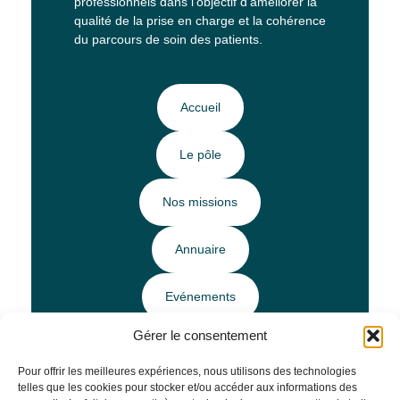
professionnels dans l’objectif d’améliorer la
qualité de la prise en charge et la cohérence
du parcours de soin des patients.
Accueil
Le pôle
Nos missions
Annuaire
Evénements
Gérer le consentement
Ressources
Pour offrir les meilleures expériences, nous utilisons des technologies
telles que les cookies pour stocker et/ou accéder aux informations des
Horaires et Infos pratiques