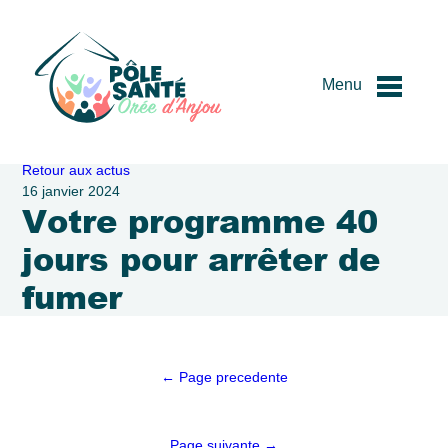
Menu
Passer
Retour aux actus
au
16 janvier 2024
Votre programme 40
contenu
jours pour arrêter de
fumer
Navigation
← Page precedente
de
l’article
Page suivante →